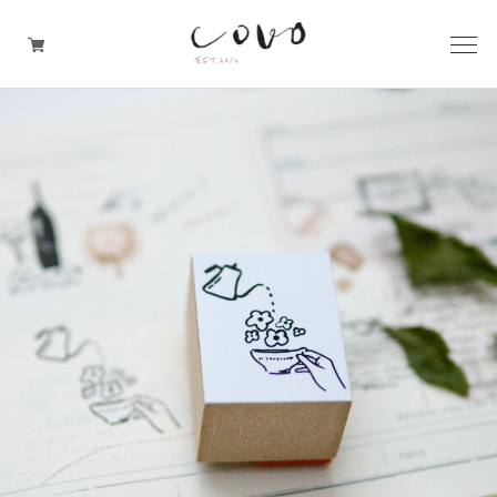
台所の道具
机周りの道具
TRAVELER'S notebook
covo design
その他の暮らしの道具
ガレージセール