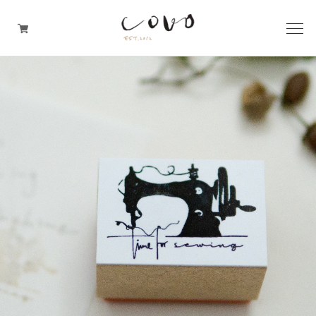
台所の道具
机周りの道具
TRAVELER'S notebook
covo design
その他の暮らしの道具
ガレージセール