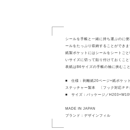
シールを手帳と一緒に持ち運ぶのに便
ールをたっぷり収納することができま
紙製ポケットにはシールをシートごと
いサイズに切って貼り付けておくこと
表紙はB6サイズの手帳の袖に挟むこ
■ 仕様：剥離紙20ページ+紙ポケ
ステッチャー製本 〔フック対応ＰＰ
■ サイズ：パッケージ／H203×W109
MADE IN JAPAN
ブランド：デザインフィル