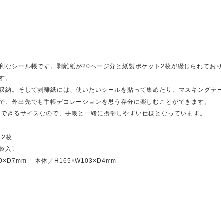
利なシール帳です。剥離紙が20ページ分と紙製ポケット2枚が綴じられてお
す。
収納。そして剥離紙には、使いたいシールを貼って集めたり、マスキングテ
で、外出先でも手帳デコレーションを思う存分に楽しむことができます。
とできるサイズなので、手帳と一緒に携帯しやすい仕様となっています。
ット2枚
袋入〕
×D7mm 本体／H165×W103×D4mm