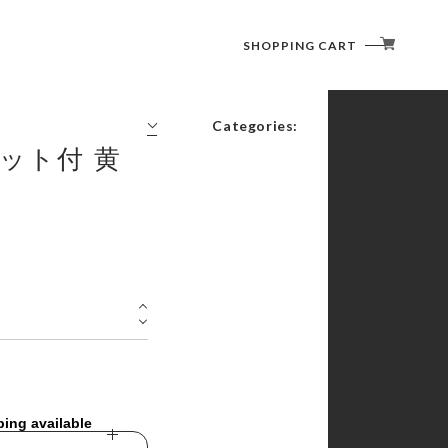
SHOPPING CART
Categories:
ット付 黄
コーヒーの時間
書く・塗る・描く・消す
切る・貼る・留める
綴じる・収納する
記す・伝える・贈る
捺す
その他
ping available