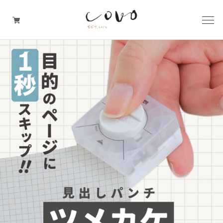
台所の道具
机周りの道具
TRAVELER'S notebook
covo design
その他の暮らしの道具
ガレージセール