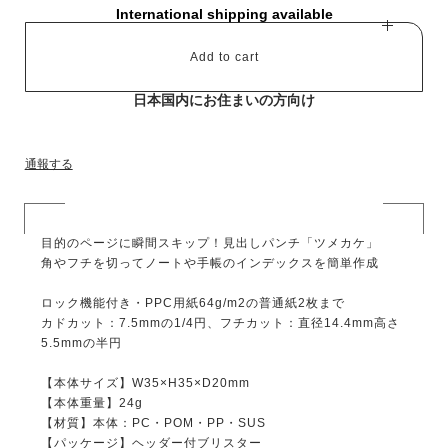
International shipping available
Add to cart
日本国内にお住まいの方向け
通報する
目的のページに瞬間スキップ！見出しパンチ「ツメカケ」
角やフチを切ってノートや手帳のインデックスを簡単作成
ロック機能付き・PPC用紙64g/m2の普通紙2枚まで
カドカット：7.5mmの1/4円、フチカット：直径14.4mm高さ
5.5mmの半円
【本体サイズ】W35×H35×D20mm
【本体重量】24g
【材質】本体：PC・POM・PP・SUS
【パッケージ】ヘッダー付ブリスター