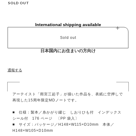
SOLD OUT
International shipping available
Sold out
日本国内にお住まいの方向け
通報する
アーテイスト「雨宮三起子」が描いた作品を、表紙に空押しで
再現した15周年限定MDノートです。
■ 仕様：製本／糸かがり綴じ しおりひも付 インデックス
シール付 176 ページ 〔PP 袋入〕
■ サイズ：パッケージ／H148×W115×D10mm 本体／
H148×W105×D10mm