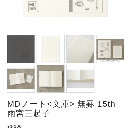
MDノート<文庫> 無罫 15th
雨宮三起子
¥1,100