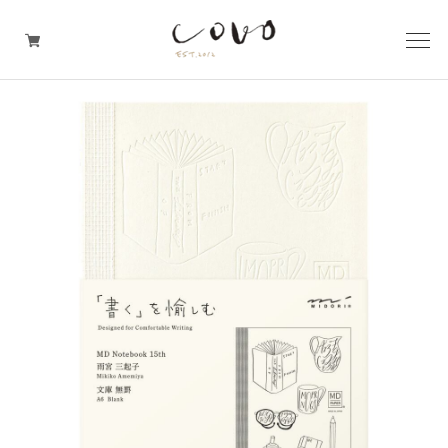
台所の道具
机周りの道具
TRAVELER'S notebook
covo design
その他の暮らしの道具
ガレージセール