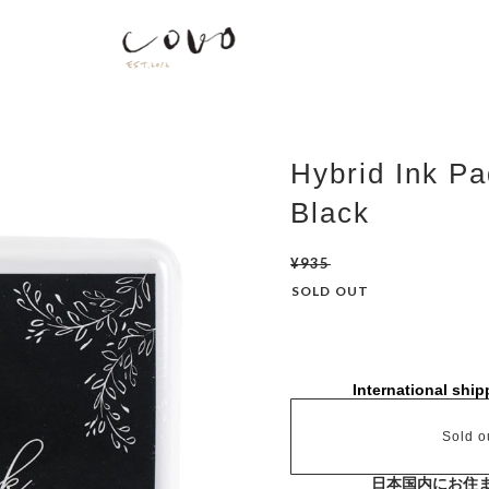
Hybrid Ink Pa
Black
¥935
SOLD OUT
International ship
Sold o
日本国内にお住