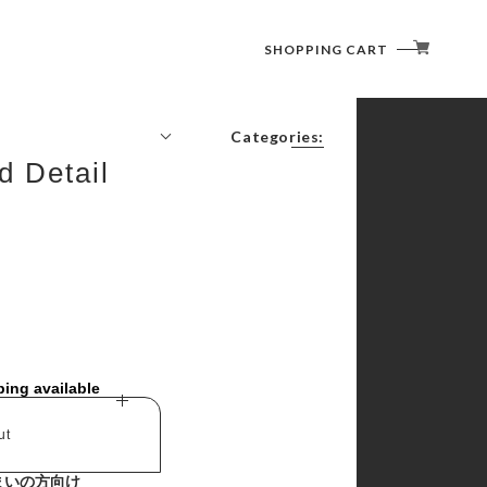
SHOPPING CART
Categories:
d Detail
コーヒーの時間
書く・塗る・描く・消す
切る・貼る・留める
綴じる・収納する
記す・伝える・贈る
捺す
その他
ping available
ut
まいの方向け