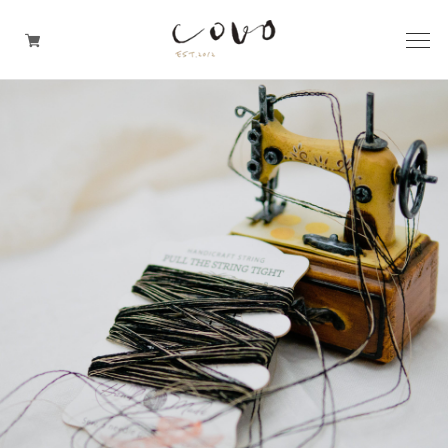
台所の道具
机周りの道具
TRAVELER'S notebook
covo design
その他の暮らしの道具
ガレージセール