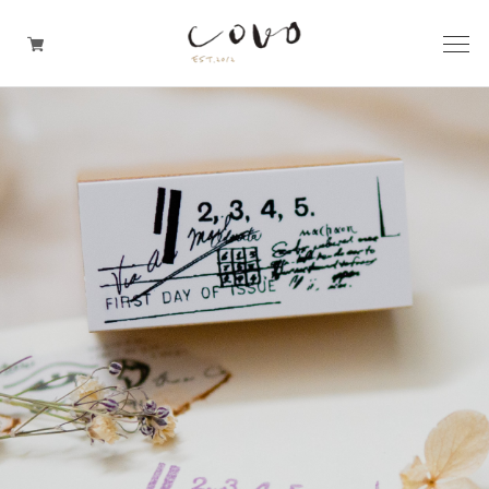
台所の道具
机周りの道具
TRAVELER'S notebook
covo design
その他の暮らしの道具
ガレージセール