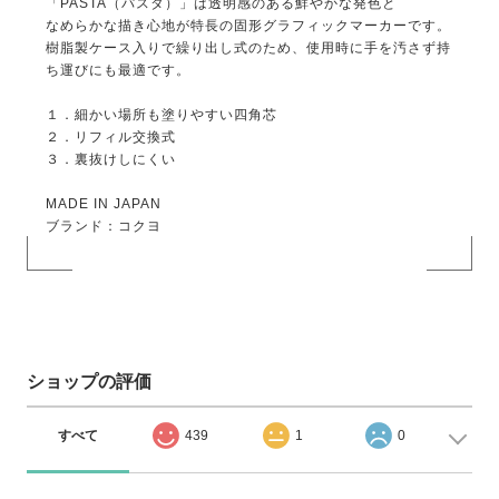
「PASTA（パスタ）」は透明感のある鮮やかな発色と
なめらかな描き心地が特長の固形グラフィックマーカーです。
樹脂製ケース入りで繰り出し式のため、使用時に手を汚さず持
ち運びにも最適です。
１．細かい場所も塗りやすい四角芯
２．リフィル交換式
３．裏抜けしにくい
MADE IN JAPAN
ブランド：コクヨ
ショップの評価
すべて
439
1
0