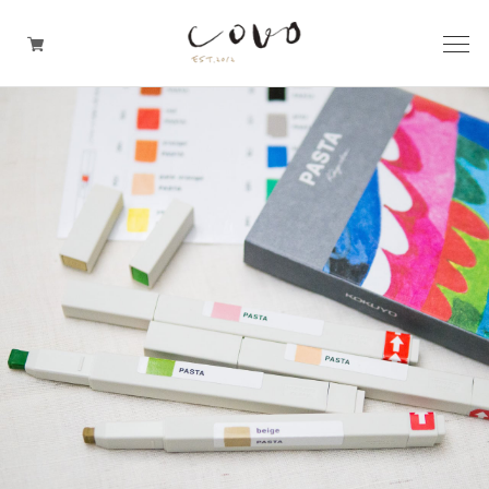
台所の道具
机周りの道具
TRAVELER'S notebook
covo design
その他の暮らしの道具
ガレージセール