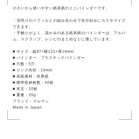
小さいから使いやすい紙表紙のミニバインダーです。
・別売りのリフィルとの組み合わせで自分好みにカスタマイズ
できます。
・手触りがよく、温かみのある紙表紙のバインダーは、アルバ
ム、スクラップ、レシピのまとめなどに適しています。
■ サイズ：縦97×横152×厚18mm
■ バインダー：プラスチックバインダー
■ 穴数：5穴
■ リング内径：10mm
■ 表紙素材：色厚紙
■ 標準収納枚数：40枚
■ 本文：10枚
■ 重量：35g
ブランド：マルマン
Made in Japan