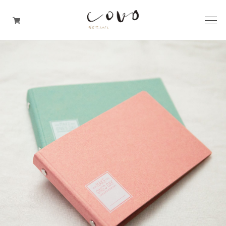
台所の道具
机周りの道具
TRAVELER'S notebook
covo design
その他の暮らしの道具
ガレージセール