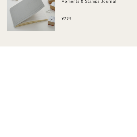
Moments & Stamps Journal
¥734