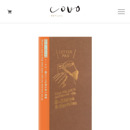
台所の道具
机周りの道具
TRAVELER'S notebook
covo design
その他の暮らしの道具
ガレージセール