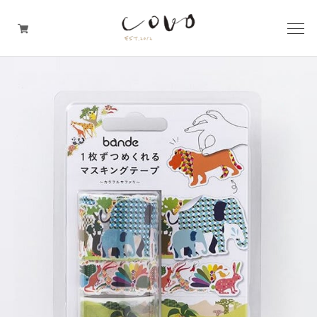
台所の道具
机周りの道具
TRAVELER'S notebook
covo design
その他の暮らしの道具
ガレージセール