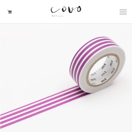
台所の道具
机周りの道具
TRAVELER'S notebook
covo design
その他の暮らしの道具
ガレージセール