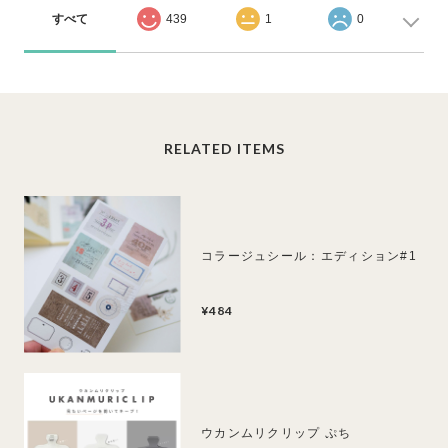
すべて
439
1
0
RELATED ITEMS
コラージュシール：エディション#1
¥484
ウカンムリクリップ ぷち