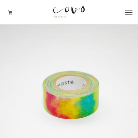
台所の道具
机周りの道具
TRAVELER'S notebook
covo design
その他の暮らしの道具
ガレージセール