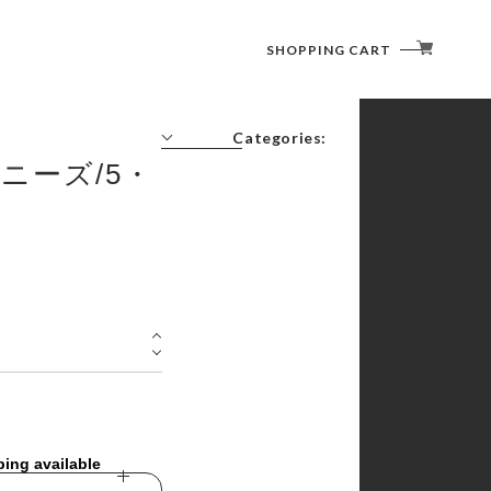
SHOPPING CART
Categories:
ニーズ/5・
コーヒーの時間
書く・塗る・描く・消す
切る・貼る・留める
綴じる・収納する
記す・伝える・贈る
捺す
その他
ping available