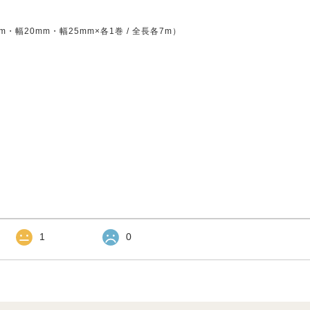
・幅20mm・幅25mm×各1巻 / 全長各7m）
1
0