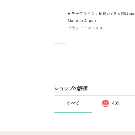
■ テープサイズ：柄違い3巻入(幅15mm
Made in Japan
ブランド：マークス
ショップの評価
すべて
439