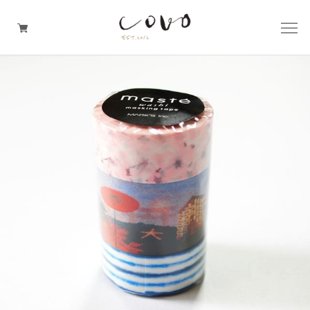
台所の道具
机周りの道具
TRAVELER'S notebook
covo design
その他の暮らしの道具
ガレージセール