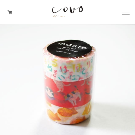
台所の道具
机周りの道具
TRAVELER'S notebook
covo design
その他の暮らしの道具
ガレージセール