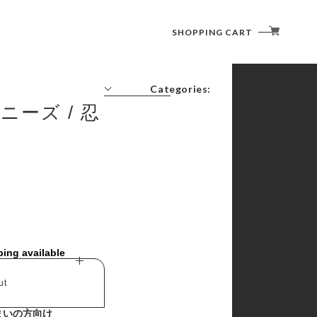
SHOPPING CART
Categories:
ニーズ / 忍
コーヒーの時間
書く・塗る・描く・消す
切る・貼る・留める
綴じる・収納する
記す・伝える・贈る
捺す
その他
ping available
ut
まいの方向け