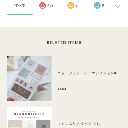
すべて
439
1
0
RELATED ITEMS
コラージュシール：エディション#1
¥484
ウカンムリクリップ ぷち