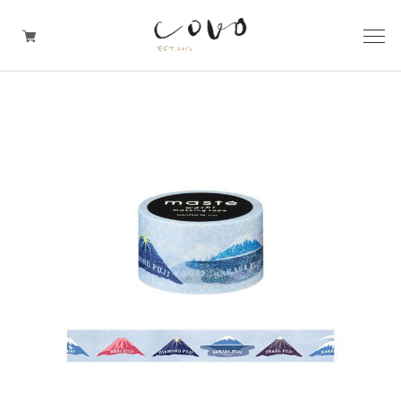
台所の道具
机周りの道具
TRAVELER'S notebook
covo design
その他の暮らしの道具
ガレージセール