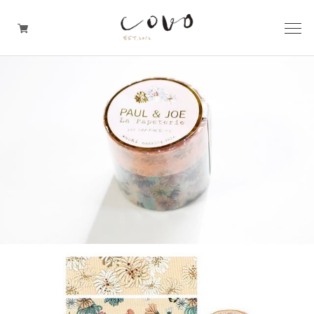
台所の道具
机周りの道具
TRAVELER'S notebook
covo design
その他の暮らしの道具
ガレージセール