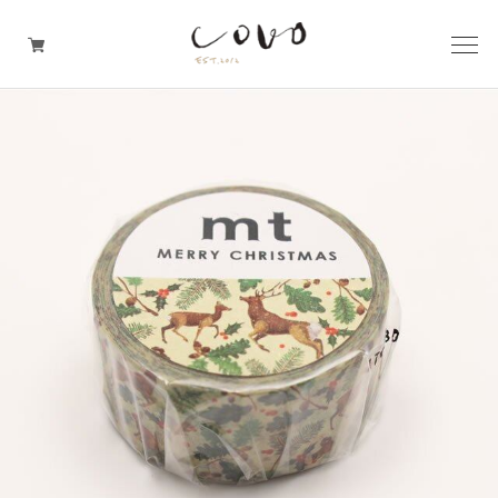
台所の道具
机周りの道具
TRAVELER'S notebook
covo design
その他の暮らしの道具
ガレージセール