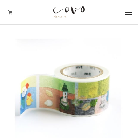
台所の道具
机周りの道具
TRAVELER'S notebook
covo design
その他の暮らしの道具
ガレージセール