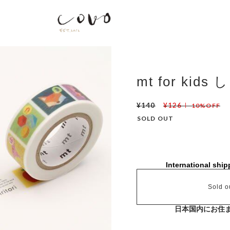
mt for kid
¥140
¥126
10%OFF
SOLD OUT
International ship
Sold o
日本国内にお住