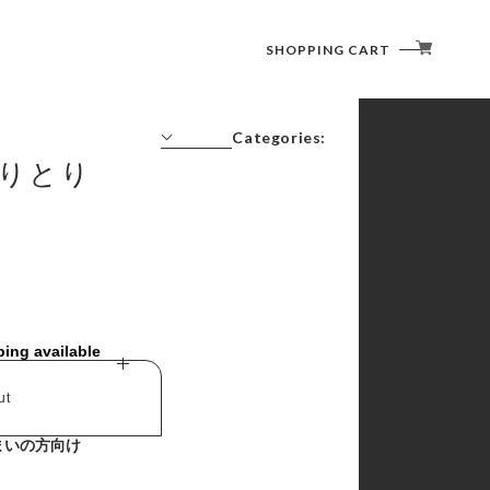
SHOPPING CART
Categories:
s しりとり
コーヒーの時間
書く・塗る・描く・消す
切る・貼る・留める
綴じる・収納する
記す・伝える・贈る
捺す
ping available
その他
ut
まいの方向け