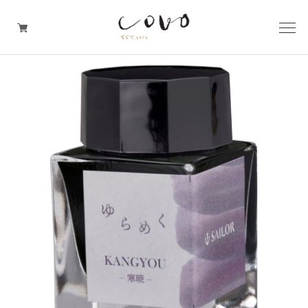
台所の道具
机周りの道具
TRAVELER'S notebook
covo design
その他の暮らしの道具
ガレージセール