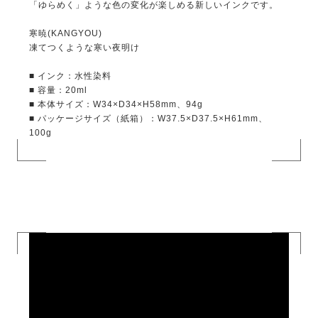
「ゆらめく」ような色の変化が楽しめる新しいインクです。
寒暁(KANGYOU)
凍てつくような寒い夜明け
■ インク：水性染料
■ 容量：20ml
■ 本体サイズ：W34×D34×H58mm、94g
■ パッケージサイズ（紙箱）：W37.5×D37.5×H61mm、
100g