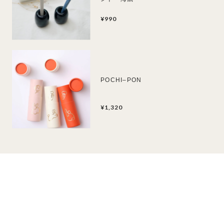
¥990
POCHI–PON
¥1,320