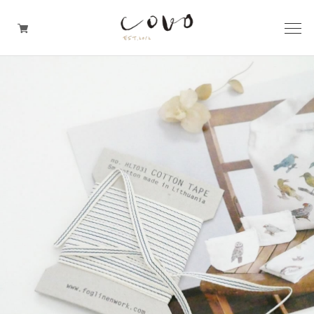
台所の道具
机周りの道具
TRAVELER'S notebook
covo design
その他の暮らしの道具
ガレージセール