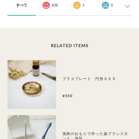
すべて
439
1
0
RELATED ITEMS
ブラスプレート 円形ＳＳＳ
¥550
漁師のおもりで作った歯ブラシスタ
ンド 海鼠