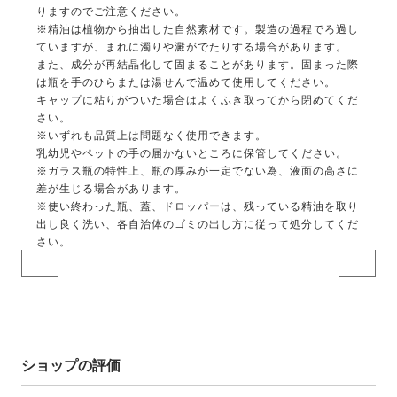
りますのでご注意ください。
※精油は植物から抽出した自然素材です。製造の過程でろ過し
ていますが、まれに濁りや澱がでたりする場合があります。
また、成分が再結晶化して固まることがあります。固まった際
は瓶を手のひらまたは湯せんで温めて使用してください。
キャップに粘りがついた場合はよくふき取ってから閉めてくだ
さい。
※いずれも品質上は問題なく使用できます。
乳幼児やペットの手の届かないところに保管してください。
※ガラス瓶の特性上、瓶の厚みが一定でない為、液面の高さに
差が生じる場合があります。
※使い終わった瓶、蓋、ドロッパーは、残っている精油を取り
出し良く洗い、各自治体のゴミの出し方に従って処分してくだ
さい。
ショップの評価