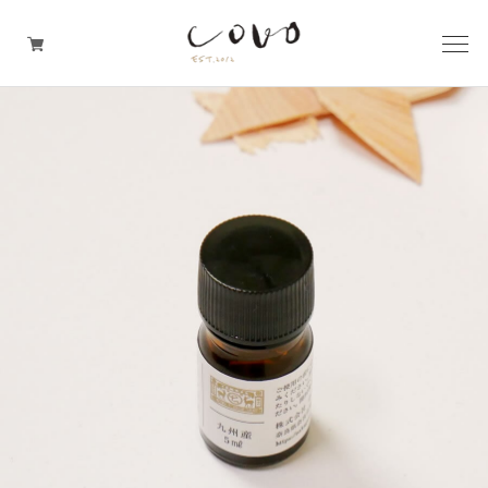
台所の道具
机周りの道具
TRAVELER'S notebook
covo design
その他の暮らしの道具
ガレージセール