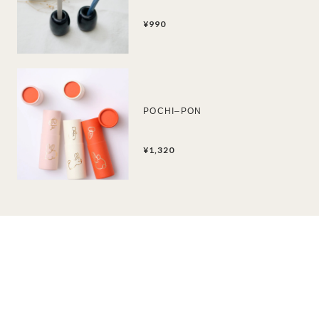
¥990
POCHI–PON
¥1,320