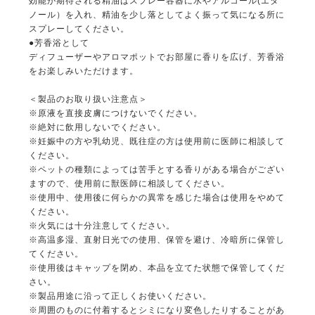
効能が期待される精油はスプレー容器に水やアルコール(エタ
ノール）を入れ、精油を少し落としてよく振って気になる所に
スプレーしてください。
●芳香浴として
ディフューザーやアロマポットでお部屋に香りを広げ、芳香浴
をお楽しみいただけます。
＜製品のお取り扱い注意点＞
※原液を直接皮膚につけないでください。
※絶対に飲用しないでください。
※妊娠中の方や乳幼児、既往症の方は使用前に医師に相談して
ください。
※ペットの種類によっては苦手とする香りがある場合がござい
ますので、使用前に獣医師に相談してください。
※使用中、使用後に何らかの異常を感じた場合は使用をやめて
ください。
※火気には十分注意してください。
※高温多湿、直射日光での使用、保管を避け、冷暗所に保管し
てください。
※使用後はキャップを閉め、本品を立てた状態で保管してくだ
さい。
※製品用途に沿って正しくお使いください。
※周囲のものに付着するとシミになり変色したりすることがあ