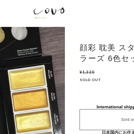
顔彩 耽美 ス
ラーズ 6色セ
¥1,320
SOLD OUT
International ship
Sold o
日本国内にお住