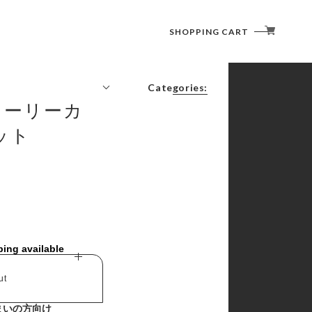
SHOPPING CART
Categories:
ターリーカ
コーヒーの時間
ット
書く・塗る・描く・消す
切る・貼る・留める
綴じる・収納する
記す・伝える・贈る
捺す
その他
ping available
ut
まいの方向け