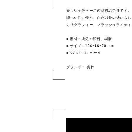
美しい金色ベースの顔彩絵の具です。
隠ぺい性に優れ、白色以外の紙にもし
カリグラフィー、ブラッシュライティ
■ 素材・成分：顔料、樹脂
■ サイズ：194×16×70 mm
■ MADE IN JAPAN
ブランド： 呉竹