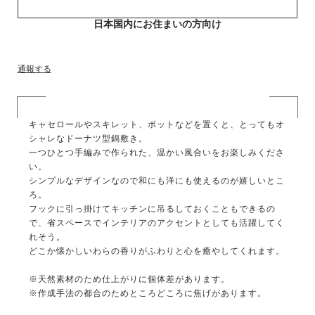
日本国内にお住まいの方向け
通報する
キャセロールやスキレット、ポットなどを置くと、とってもオ
シャレなドーナツ型鍋敷き。
一つひとつ手編みで作られた、温かい風合いをお楽しみくださ
い。
シンプルなデザインなので和にも洋にも使えるのが嬉しいとこ
ろ。
フックに引っ掛けてキッチンに吊るしておくこともできるの
で、省スペースでインテリアのアクセントとしても活躍してく
れそう。
どこか懐かしいわらの香りがふわりと心を癒やしてくれます。
※天然素材のため仕上がりに個体差があります。
※作成手法の都合のためところどころに焦げがあります。