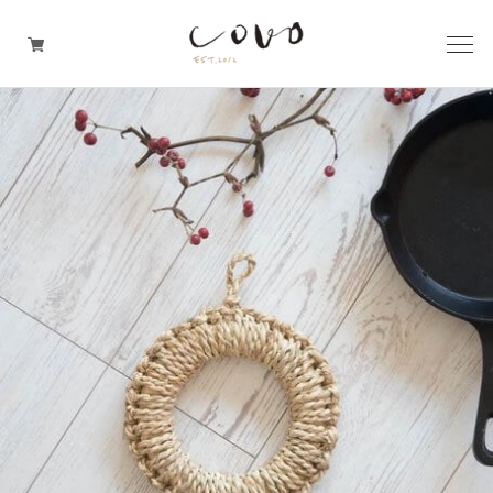
台所の道具
机周りの道具
TRAVELER'S notebook
covo design
その他の暮らしの道具
ガレージセール