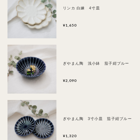
リンカ 白練 4寸皿
¥1,650
ぎやまん陶 浅小鉢 茄子紺ブルー
¥2,090
ぎやまん陶 3寸小皿 茄子紺ブルー
¥1,320